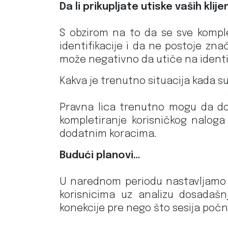
Da li prikupljate utiske vaših klij
S obzirom na to da se sve komple
identifikacije i da ne postoje zna
može negativno da utiče na identif
Kakva je trenutno situacija kada s
Pravna lica trenutno mogu da do
kompletiranje korisničkog naloga 
dodatnim koracima.
Budući planovi…
U narednom periodu nastavljamo 
korisnicima uz analizu dosadašnj
konekcije pre nego što sesija počn