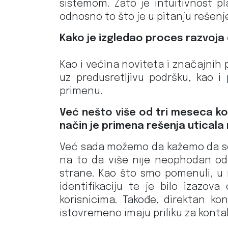
sistemom. Zato je intuitivnost pl
odnosno to što je u pitanju rešenj
Kako je izgledao proces razvoja d
Kao i većina noviteta i značajnih 
uz predusretljivu podršku, kao 
primenu.
Već nešto više od tri meseca kor
način je primena rešenja uticala
Već sada možemo da kažemo da se ve
na to da više nije neophodan odla
strane. Kao što smo pomenuli, u 
identifikaciju te je bilo izazo
korisnicima. Takođe, direktan ko
istovremeno imaju priliku za kont