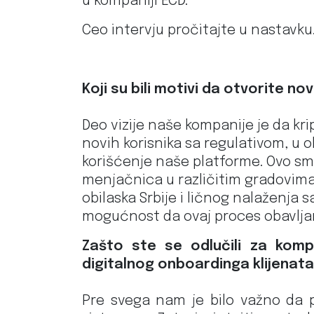
u kompaniji ECD.
Ceo intervju pročitajte u nastavku
Koji su bili motivi da otvorite no
Deo vizije naše kompanije je da k
novih korisnika sa regulativom, u
korišćenje naše platforme. Ovo smo
menjačnica u različitim gradovima
obilaska Srbije i ličnog nalaženja 
mogućnost da ovaj proces obavlja
Zašto ste se odlučili za kompan
digitalnog onboardinga klijenat
Pre svega nam je bilo važno da pr