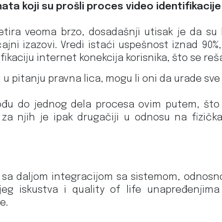
enata koji su prošli proces video identifikacije
tira veoma brzo, dosadašnji utisak je da su 
čajni izazovi. Vredi istaći uspešnost iznad 90%,
ikaciju internet konekcija korisnika, što se reš
u u pitanju pravna lica, mogu li oni da urade s
đu do jednog dela procesa ovim putem, što je
za njih je ipak drugačiji u odnosu na fizička
sa daljom integracijom sa sistemom, odnos
eg iskustva i quality of life unapređenjima
e.