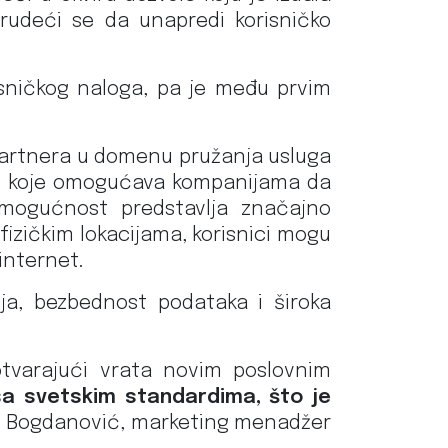
rudeći se da unapredi korisničko
risničkog naloga, pa je među prvim
partnera u domenu pružanja usluga
enje koje omogućava kompanijama da
a mogućnost predstavlja značajno
izičkim lokacijama, korisnici mogu
internet.
ija, bezbednost podataka i široka
 otvarajući vrata novim poslovnim
a svetskim standardima, što je
rko Bogdanović, marketing menadžer