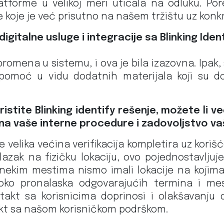
atforme u velikoj meri uticala na odluku. Pore
e koje je već prisutno na našem tržištu uz konk
igitalne usluge i integracije sa Blinking Ide
promena u sistemu, i ova je bila izazovna. Ipak
i pomoć u vidu dodatnih materijala koji su 
istite Blinking identify rešenje, možete li 
 na vaše interne procedure i zadovoljstvo vaš
lika većina verifikacija kompletira uz korišće
zak na fizičku lokaciju, ovo pojednostavljuj
nekim mestima nismo imali lokacije na kojima 
va oko pronalaska odgovarajućih termina i m
ntakt sa korisnicima doprinosi i olakšavanju 
akt sa našom korisničkom podrškom.