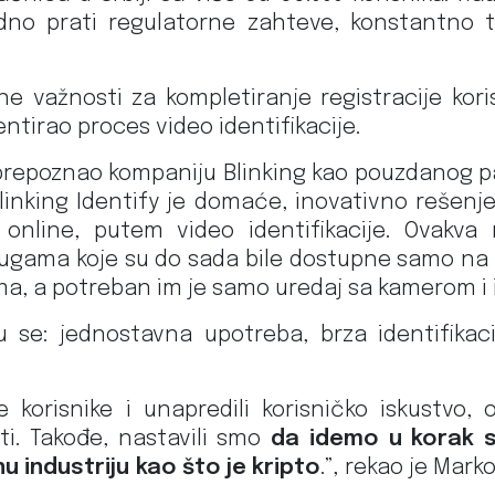
dno prati regulatorne zahteve, konstantno t
jučne važnosti za kompletiranje registracije ko
tirao proces video identifikacije.
e prepoznao kompaniju Blinking kao pouzdanog 
.Blinking Identify je domaće, inovativno reš
 online, putem video identifikacije. Ovakv
lugama koje su do sada bile dostupne samo na f
ma, a potreban im je samo uredaj sa kamerom i 
ču se: jednostavna upotreba, brza identifikac
 korisnike i unapredili korisničko iskustvo,
ti. Takođe, nastavili smo
da idemo u korak s
 industriju kao što je kripto
.”, rekao je Ma