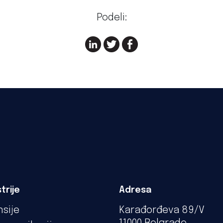
Podeli:
trije
Adresa
nsije
Karađorđeva 89/V