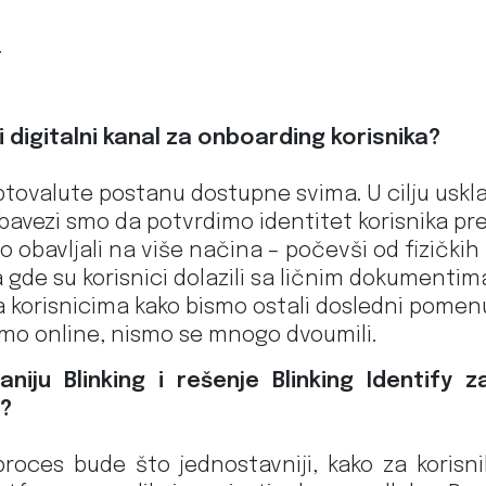
.
vi digitalni kanal za onboarding korisnika?
riptovalute postanu dostupne svima. U cilju us
 obavezi smo da potvrdimo identitet korisnika 
 obavljali na više načina – počevši od fizičkih
 gde su korisnici dolazili sa ličnim dokumenti
sa korisnicima kako bismo ostali dosledni pomenut
mo online, nismo se mnogo dvoumili.
iju Blinking i rešenje Blinking Identify z
a?
oces bude što jednostavniji, kako za korisni