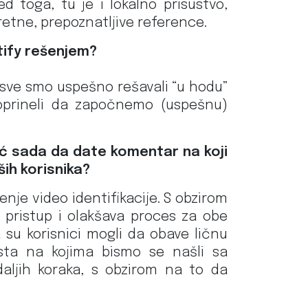
d toga, tu je i lokalno prisustvo,
retne, prepoznatljive reference.
ntify rešenjem?
, sve smo uspešno rešavali “u hodu”
doprineli da započnemo (uspešnu)
već sada da date komentar na koji
ih korisnika?
nje video identifikacije. S obzirom
e pristup i olakšava proces za obe
su korisnici mogli da obave ličnu
esta na kojima bismo se našli sa
daljih koraka, s obzirom na to da