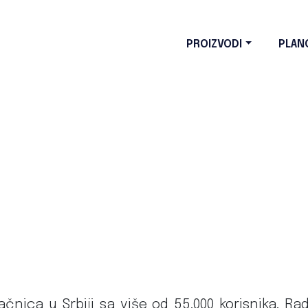
PROIZVODI
PLAN
čnica u Srbiji sa više od 55.000 korisnika. Rad