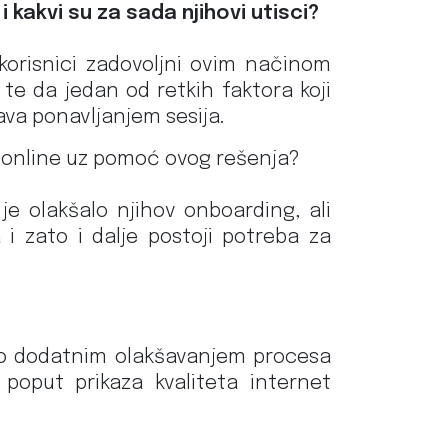
 i kakvi su za sada njihovi utisci?
korisnici zadovoljni ovim načinom
 te da jedan od retkih faktora koji
ava ponavljanjem sesija.
ve online uz pomoć ovog rešenja?
 olakšalo njihov onboarding, ali
 i zato i dalje postoji potreba za
no dodatnim olakšavanjem procesa
 poput prikaza kvaliteta internet