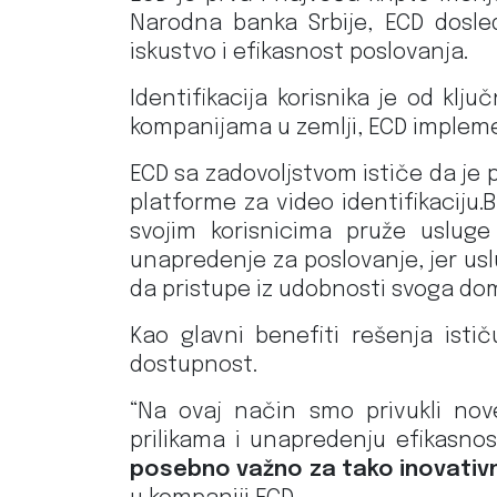
Narodna banka Srbije, ECD dosle
iskustvo i efikasnost poslovanja.
Identifikacija korisnika je od kl
kompanijama u zemlji, ECD implemen
ECD sa zadovoljstvom ističe da j
platforme za video identifikaciju
svojim korisnicima pruže usluge
unapredenje za poslovanje, jer us
da pristupe iz udobnosti svoga do
Kao glavni benefiti rešenja isti
dostupnost.
“Na ovaj način smo privukli nove
prilikama i unapredenju efikasnos
posebno važno za tako inovativnu