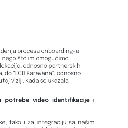
klađenja procesa onboarding-a
pre nego što im omogućimo
 lokacija, odnosno partnerskih
ma, do “ECD Karavana”, odnosno
oj viziji. Kada se ukazala
a potrebe video identifikacije i
ke, tako i za integraciju sa našim