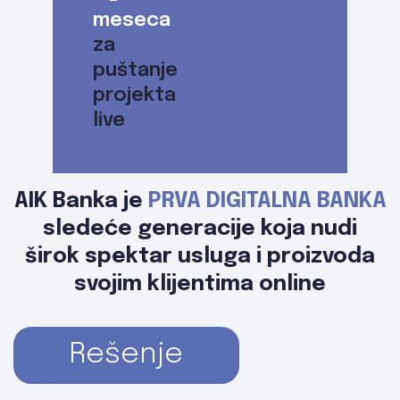
meseca
za
puštanje
projekta
live
AIK Banka je
PRVA DIGITALNA BANKA
sledeće generacije koja nudi
širok spektar usluga i proizvoda
svojim klijentima online
Rešenje