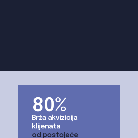
80%
Brža akvizicija
klijenata
od postojeće